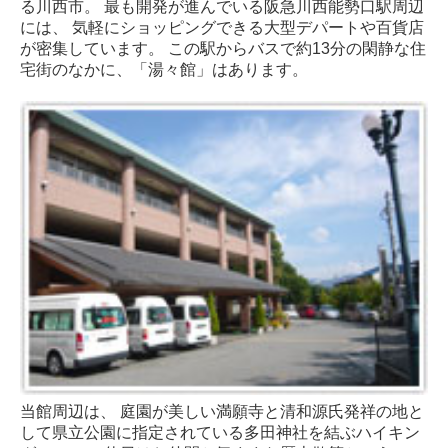
る川西市。 最も開発が進んでいる阪急川西能勢口駅周辺
には、 気軽にショッピングできる大型デパートや百貨店
が密集しています。 この駅からバスで約13分の閑静な住
宅街のなかに、「湯々館」はあります。
当館周辺は、 庭園が美しい満願寺と清和源氏発祥の地と
して県立公園に指定されている多田神社を結ぶハイキン