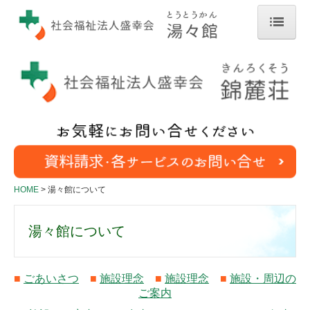
HOME
湯々館について
施設概要
交通のご案内
錦麓荘について
施設概要
HOME
湯々館について
サービスについて
湯々館について
特別養護老人ホーム
ケアハウス
デイサービス
■
ごあいさつ
■
施設理念
■
施設理念
■
施設・周辺の
ご案内
訪問介護