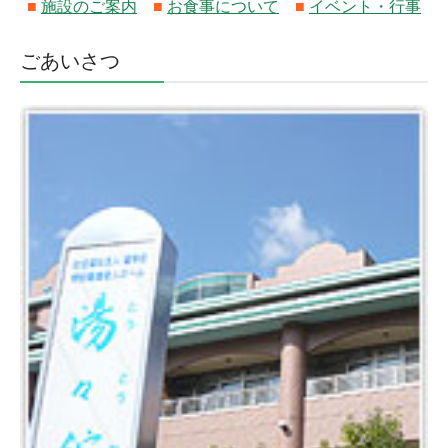
■
施設のご案内
■
お食事について
■
イベント・行事
居宅介護支援事業
明峰地域包括支援センター
ごあいさつ
小規模多機能型居宅介護
採用情報
資料請求・お問い合せ