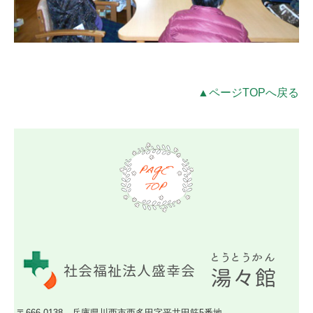
▲ページTOPへ戻る
〒666-0138 兵庫県川西市西多田字平井田筋5番地