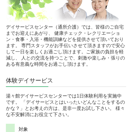
居宅介護支援事業
明峰地域包括支援センター
小規模多機能型居宅介護
デイサービスセンター（通所介護）では、皆様のご自宅
までお迎えにあがり、 健康チェック・レクリエーショ
採用情報
ン・食事・入浴・機能訓練などを提供させて頂いており
ます。 専門スタッフがお手伝いさせて頂きますので安心
資料請求・お問い合せ
して一日を楽しくお過ごし頂けます。ご家族の負担を軽
減し、 人との交流を持つことで、刺激や楽しみ・張りの
ある有意義な時間をお過ごし頂けます。
体験デイサービス
湯々館デイサービスセンターでは1日体験利用を実施中
です。 「デイサービスとはいったいどんなことをするの
かな？」とお考えの方は、是非一度お試し下さい。 様々
な不安解消にお役立て下さい。
対象