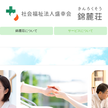
錦麓荘について
サービスについて
施設概要
特別養護老人ホーム
ケアハウス
デイサービス
訪問介護
居宅介護支援事業
明峰地域包括支援センター
小規模多機能型居宅介護